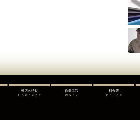
当店の特長
作業工程
料金表
Ｃｏｎｃｅｐｔ
Ｗｏｒｋ
Ｐｒｉｃｅ