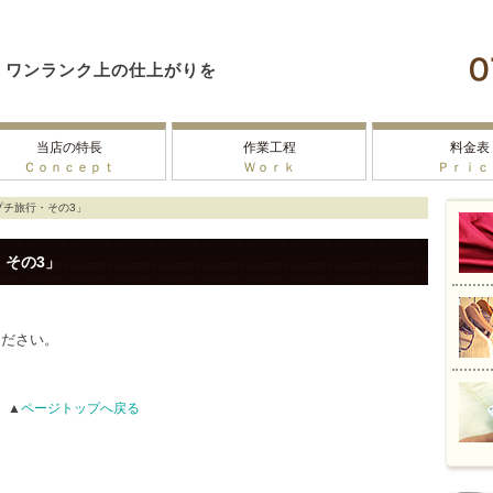
ワンランク上の仕上がりを
当店の特長
作業工程
料金表
Ｃｏｎｃｅｐｔ
Ｗｏｒｋ
Ｐｒｉｃ
プチ旅行・その3」
・その3」
ください。
▲
ページトップへ戻る