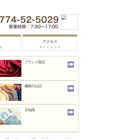
アクセス
ｅ
Ａｃｃｅｓｓ
ブランド探訪
繊維のお話
豆知識