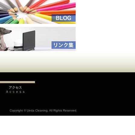
アクセス
Ａｃｃｅｓｓ
Copyright © Ueda Cleaning. All Rights Reserved.