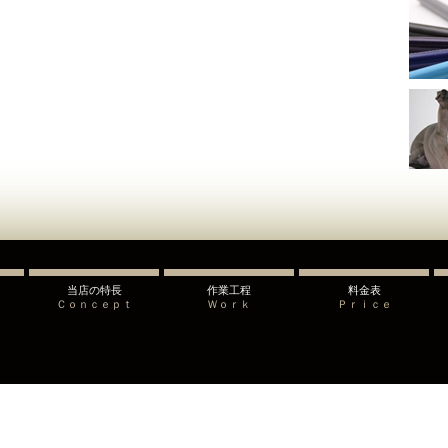
当店の特長
作業工程
料金表
Ｃｏｎｃｅｐｔ
Ｗｏｒｋ
Ｐｒｉｃｅ