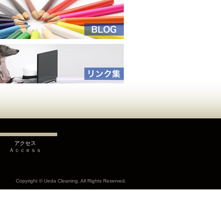
アクセス
Ａｃｃｅｓｓ
Copyright © Ueda Cleaning. All Rights Reserved.