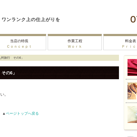
ワンランク上の仕上がりを
当店の特長
作業工程
料金表
Ｃｏｎｃｅｐｔ
Ｗｏｒｋ
Ｐｒｉｃ
九州旅行 その6」
 その6」
さい。
▲
ページトップへ戻る