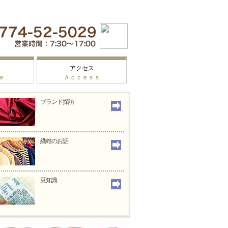
アクセス
ｅ
Ａｃｃｅｓｓ
ブランド探訪
繊維のお話
豆知識