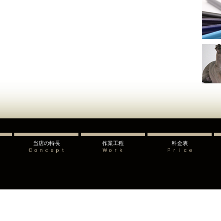
当店の特長
作業工程
料金表
Ｃｏｎｃｅｐｔ
Ｗｏｒｋ
Ｐｒｉｃｅ