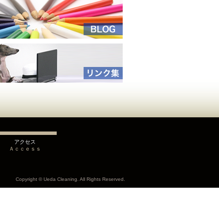
アクセス
Ａｃｃｅｓｓ
Copyright © Ueda Cleaning. All Rights Reserved.