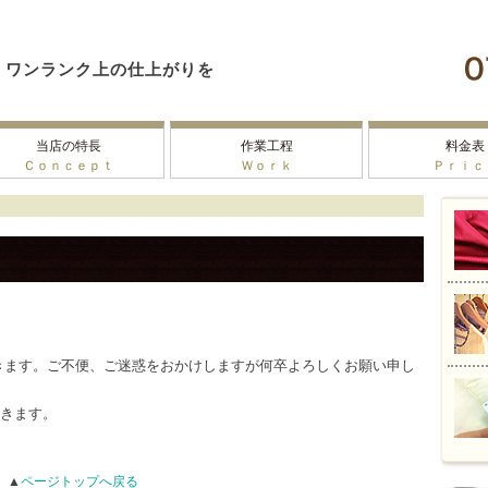
ワンランク上の仕上がりを
当店の特長
作業工程
料金表
Ｃｏｎｃｅｐｔ
Ｗｏｒｋ
Ｐｒｉｃ
きます。ご不便、ご迷惑をおかけしますが何卒よろしくお願い申し
きます。
▲
ページトップへ戻る