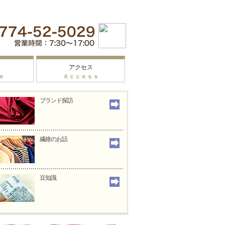
アクセス
ｅ
Ａｃｃｅｓｓ
ブランド探訪
繊維のお話
豆知識